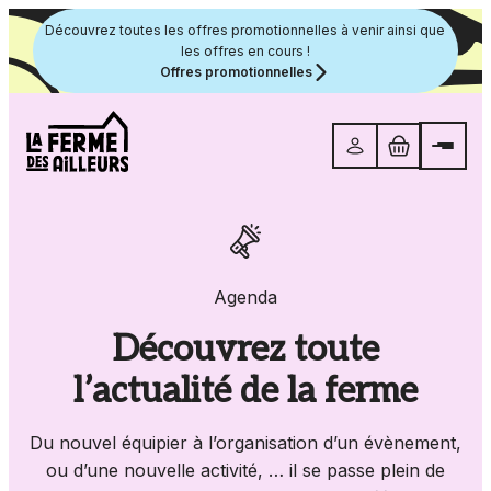
Veuillez
Découvrez toutes les offres promotionnelles à venir ainsi que
noter
les offres en cours !
:
Offres promotionnelles
Ce
site
Web
comprend
un
système
HÉBERGEMENT
d'accessibilité.
BONS PLANS
Agenda
VOS ÉVÉNEMENTS
GROUPES & AIDANTS
Découvrez toute
l’actualité de la ferme
Du nouvel équipier à l’organisation d’un évènement,
ou d’une nouvelle activité, … il se passe plein de