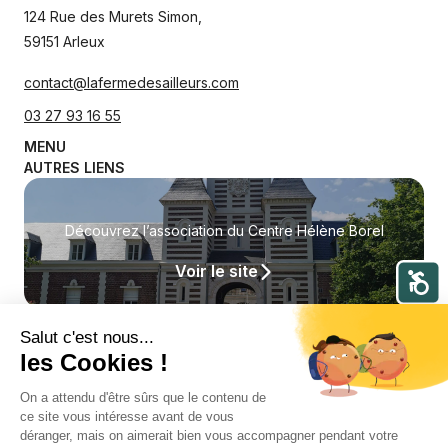
124 Rue des Murets Simon,
59151 Arleux
contact@lafermedesailleurs.com
03 27 93 16 55
MENU
AUTRES LIENS
Découvrez l’association du Centre Hélène Borel
Voir le site
Accessi
NOS PARTENAIRES